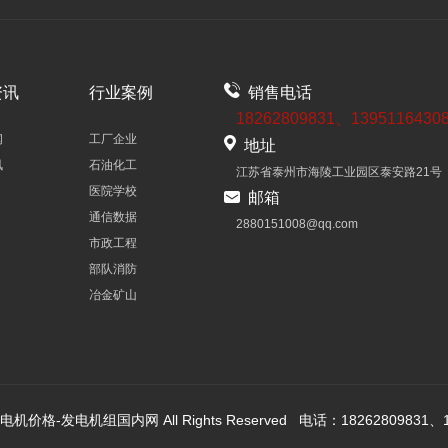
资讯
行业案例
销售电话
18262809831、1395116430
闻
工厂企业
地址
讯
石油化工
江苏省泰州市海陵工业园区泰安路21号
医院学校
邮箱
通信数据
2880151008@qq.com
市政工程
部队消防
冶金矿山
机价格-发电机组国内网 All Rights Reserved 电话：18262809831、13