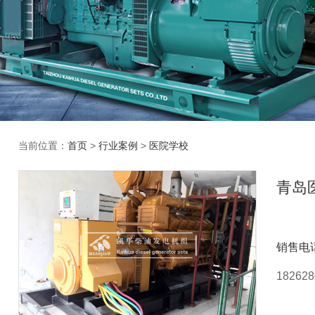
当前位置：
首页
>
行业案例
>
医院学校
青岛
销售电
18262